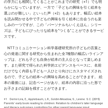
の学力にも相関してくることがこれまでの研究（※1）でも明
らかになっていますが、一方で「子どもの興味を引く絵本を
選ぶのが難しい」といった声（※2）もあります。幅広い絵本
を読み聞かせる中で子どもの興味を引く絵本に出会うのも楽
しみの一つですが、この「パーソナルちいくえほん」シリー
ズは、子どもにぴったりな絵本を“つくる”ことができるサービ
スです。
NTTコミュニケーション科学基礎研究所の子どもの言葉と
心の発達に関する研究から生まれた全7種類の幅広いラインア
ップは、どれも子ども自身が絵本の主人公となって楽しめま
す。また研究で得られた科学的エビデンスをベースに、名前
だけでなく内容も子ども一人ひとり向けにカスタマイズされ
るので、子どもの絵本への興味を高めることができます。 絵
本の最後には、記念ページがあり、絵本の内容に沿った形で
お子さまの記録を残すことができます。
※1 Demir-Lira, E., Applebaum, L.R., Goldin-Meadow, S., Levine. S.C. (2019).
Parents‘ early book reading to children: Relation to children’s later language
and literacy outcomes controlling for other parent language input.