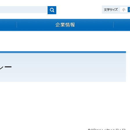
検索
シー