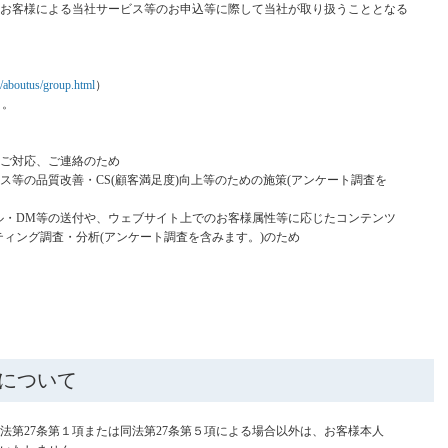
お客様による当社サービス等のお申込等に際して当社が取り扱うこととなる
p/aboutus/group.html
）
く。
ご対応、ご連絡のため
等の品質改善・CS(顧客満足度)向上等のための施策(アンケート調査を
・DM等の送付や、ウェブサイト上でのお客様属性等に応じたコンテンツ
ング調査・分析(アンケート調査を含みます。)のため
供について
法第27条第１項または同法第27条第５項による場合以外は、お客様本人