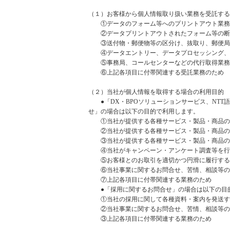
（１）お客様から個人情報取り扱い業務を受託する
①データのフォーム等へのプリントアウト業務
②データプリントアウトされたフォーム等の断裁
③送付物・郵便物等の区分け、抜取り、郵便局
④データエントリー、データプロセッシング、
⑤事務局、コールセンターなどの代行取得業務
⑥上記各項目に付帯関連する受託業務のため
（２）当社が個人情報を取得する場合の利用目的
●「DX・BPOソリューションサービス、NTT
せ」の場合は以下の目的で利用します。
①当社が提供する各種サービス・製品・商品の
②当社が提供する各種サービス・製品・商品の
③当社が提供する各種サービス・製品・商品の
④当社がキャンペーン・アンケート調査等を行
⑤お客様とのお取引を適切かつ円滑に履行する
⑥当社事業に関するお問合せ、苦情、相談等の
⑦上記各項目に付帯関連する業務のため
●「採用に関するお問合せ」の場合は以下の目
①当社の採用に関して各種資料・案内を発送す
②当社事業に関するお問合せ、苦情、相談等の
③上記各項目に付帯関連する業務のため