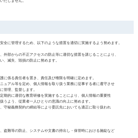
いたしません。
安全に管理するため、以下のような措置を適切に実施するよう努めます。
外部からの不正アクセスの防止等に適切な措置を講じることにより、
い、滅失、毀損の防止に努めます。
に係る責任者を置き、責任及び権限を明確に定めます。
ュアル等を定め、個人情報を取り扱う業務に従事する者に遵守させ
に管理、監督します。
期的に適切な教育研修を実施することにより、個人情報の重要性
うよう、従業者一人ひとりの意識の向上に努めます。
守秘義務契約の締結等により委託先においても適正に取り扱われ
盗難等の防止、システムや文書の持出し・保管時における施錠など