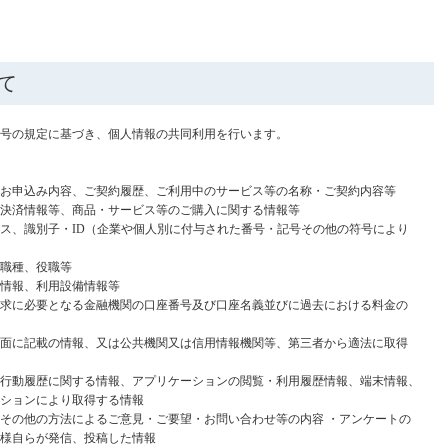
て
第3号の規定に基づき、個人情報の共同利用を行います。
お申込み内容、ご契約履歴、ご利用中のサービス等の名称・ご契約内容等
決済情報等、商品・サービス等のご購入に関する情報等
ス、識別子・ID（企業や個人別に付与された番号・記号その他の符号により
職種、役職等
情報、利用設備情報等
求に必要となる金融機関の口座番号及び口座名義並びに過去における料金の
面に記載の情報、又は公共機関又は信用情報機関等、第三者から適法に取得
行動履歴に関する情報、アプリケーションの閲覧・利用履歴情報、端末情報、
ションにより取得する情報
その他の方法によるご意見・ご要望・お問い合わせ等の内容 ・アンケートの
様自らが発信、投稿した情報