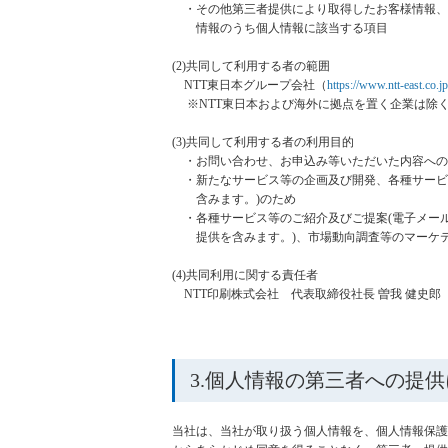
・その他第三者提供により取得したお客様情報、
情報のうち個人情報に該当する項目
(2)共同して利用する者の範囲
NTT東日本グループ会社（
https://www.ntt-east.co.j
※NTT東日本および海外に拠点を置く企業は除
(3)共同して利用する者の利用目的
・お問い合わせ、お申込み等いただいた内容への
・新たなサービス等の企画及び開発、各種サービス
含みます。)のため
・各種サービス等のご紹介及びご提案(電子メール
提供を含みます。)、市場動向調査等のマーケティ
(4)共同利用に関する責任者
NTT印刷株式会社 代表取締役社長 曽我 健史郎
3.個人情報の第三者への提
当社は、当社が取り扱う個人情報を、個人情報保護