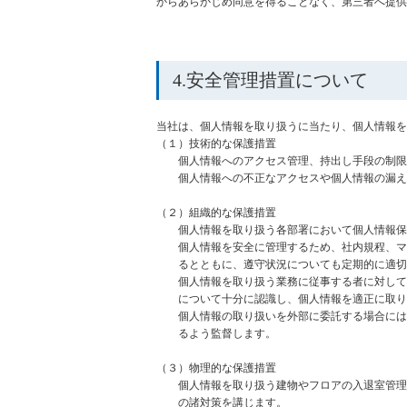
からあらかじめ同意を得ることなく、第三者へ提供
4.安全管理措置について
当社は、個人情報を取り扱うに当たり、個人情報を
（１）技術的な保護措置
個人情報へのアクセス管理、持出し手段の制限、
個人情報への不正なアクセスや個人情報の漏え
（２）組織的な保護措置
個人情報を取り扱う各部署において個人情報保護
個人情報を安全に管理するため、社内規程、マニ
るとともに、遵守状況についても定期的に適切
個人情報を取り扱う業務に従事する者に対して定
について十分に認識し、個人情報を適正に取り扱
個人情報の取り扱いを外部に委託する場合には、
るよう監督します。
（３）物理的な保護措置
個人情報を取り扱う建物やフロアの入退室管理、
の諸対策を講じます。