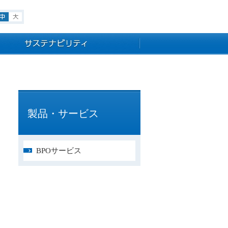
小
中
大
製品・サービス
BPOサービス