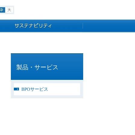
小
中
大
製品・サービス
BPOサービス