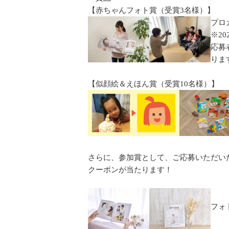
【赤ちゃんフォト賞（受賞3名様）】
プロ
※2
応募
りま
【似顔絵＆えほん賞（受賞10名様）】
さらに、参加賞として、ご応募いただい
クーポンが当たります！
フォ